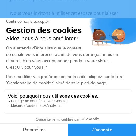
Nous vous invitons à utiliser cet espace pour laisser
vos condoléances, partager des photos souvenirs, une
anecdote ou exprimer vos pensées à travers des
poèmes ou des textes. Cet endroit est un lieu
d'expression dédié à honorer la mémoire d’Annie
LHUILLIER.
Un service de plantation d’arbre hommage est
disponible ici
.
Je rends hommage
Cérémonie
jeudi 21 septembre 2023 à 10h00
10
Crematorium de Saint-Ouen-l'Aumone
35 avenue de verdun
Faire-part
Hommages
95310 Saint-Ouen-l'Aumone