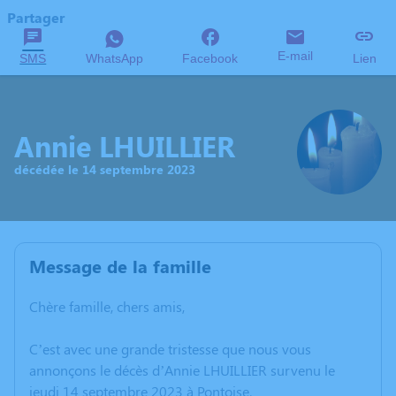
Partager
E-mail
SMS
WhatsApp
Facebook
Lien
Annie LHUILLIER
décédée le 14 septembre 2023
Message de la famille
Chère famille, chers amis,
C’est avec une grande tristesse que nous vous
annonçons le décès d’Annie LHUILLIER survenu le
jeudi 14 septembre 2023 à Pontoise.