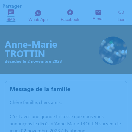
Partager
E-mail
SMS
WhatsApp
Facebook
Lien
Anne-Marie
TROTTIN
décédée le 2 novembre 2023
Message de la famille
Chère famille, chers amis,
C’est avec une grande tristesse que nous vous
annonçons le décès d’Anne-Marie TROTTIN survenu le
jeudi 02 novembre 2023 à Eaubonne.