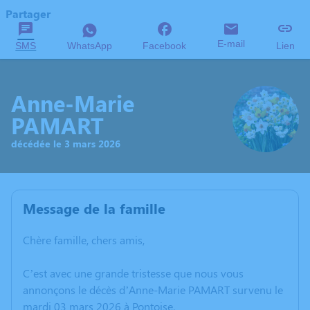
Partager
E-mail
SMS
WhatsApp
Facebook
Lien
Anne-Marie
PAMART
décédée le 3 mars 2026
Message de la famille
Chère famille, chers amis,
C’est avec une grande tristesse que nous vous
annonçons le décès d’Anne-Marie PAMART survenu le
mardi 03 mars 2026 à Pontoise.