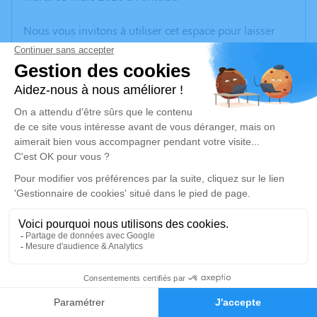
Nous vous invitons à utiliser cet espace pour laisser
vos condoléances, partager des photos souvenirs, une
anecdote ou exprimer vos pensées à travers des
poèmes ou des textes. Cet endroit est un lieu
d'expression dédié à honorer la mémoire d’Anne-
Marie PAMART.
Un service de plantation d’arbre hommage est
disponible ici
.
Je rends hommage
Cérémonie
jeudi 26 mars 2026 à 11h00
1
Crematorium de Saint-Ouen-l'Aumone
35 avenue de verdun
Faire-part
Hommages
95310 Saint-Ouen-l'Aumone