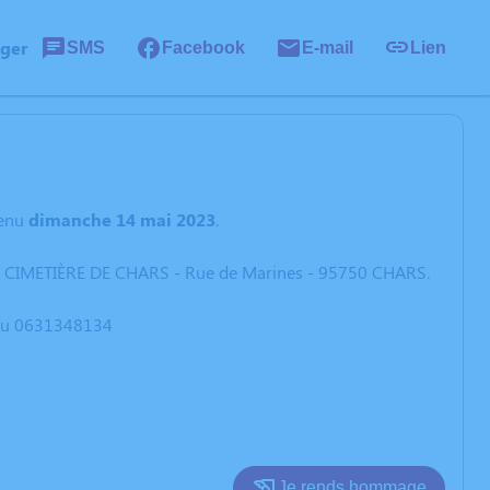
ager
SMS
Facebook
E-mail
Lien
enu
dimanche 14 mai 2023
.
e : CIMETIÈRE DE CHARS - Rue de Marines - 95750 CHARS.
l au 0631348134
Je rends hommage