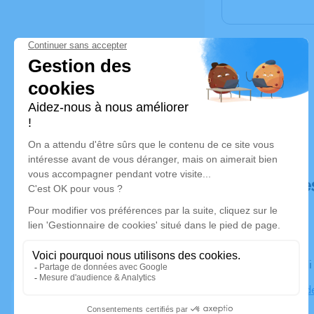
Déroulé de
Le vendred
Cimetière d