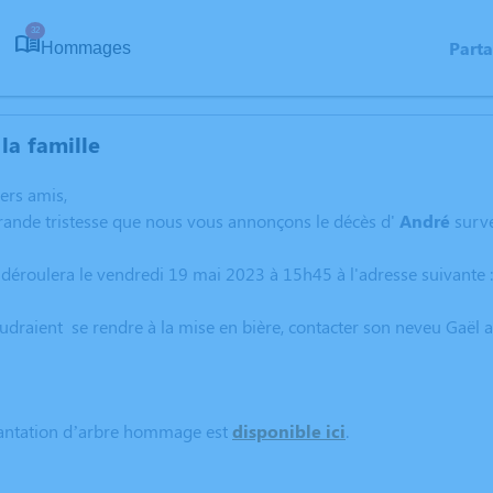
32
Part
Hommages
la famille
hers amis,
rande tristesse que nous vous annonçons le décès d'
André
surv
 déroulera le vendredi 19 mai 2023 à 15h45 à l'adresse suivant
udraient se rendre à la mise en bière, contacter son neveu Gaë
lantation d’arbre hommage est
disponible ici
.