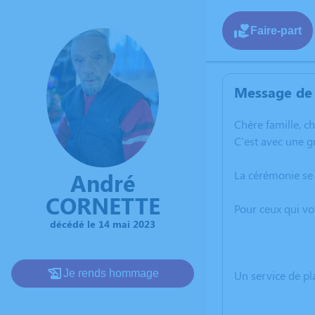
Faire-part
Message de 
C
hère famille, c
C'est avec une g
La cérémonie se
André
CORNETTE
Pour ceux qui vo
décédé le 14 mai 2023
Je rends hommage
Un service de p