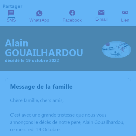
Partager
E-mail
SMS
WhatsApp
Facebook
Lien
Alain
GOUAILHARDOU
décédé le 19 octobre 2022
Message de la famille
C
hère famille, chers amis,
C'est avec une grande tristesse que nous vous
annonçons le décès de notre père, Alain Gouailhardou,
ce mercredi 19 Octobre.