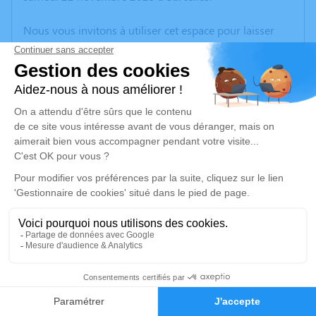
Nous vous invitons à utiliser cet espace pour laisser
vos condoléances, partager des photos souvenirs, une
anecdote ou exprimer vos pensées à travers des
poèmes ou des textes. Cet endroit est un lieu
d'expression dédié à honorer la mémoire d’Alain
BEAUBOIS.
Un service de plantation d’arbre hommage est
disponible ici
.
Je rends hommage
Cérémonie
mardi 30 décembre 2025 à 15h00
5
Eglise Saint Pierre Saint Paul de Sarcelles
12 Rue de l'Église
Faire-part
Hommages
95200 Sarcelles