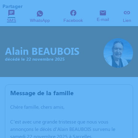
Partager
E-mail
SMS
WhatsApp
Facebook
Lien
Alain BEAUBOIS
décédé le 22 novembre 2025
Message de la famille
Chère famille, chers amis,
C’est avec une grande tristesse que nous vous
annonçons le décès d’Alain BEAUBOIS survenu le
samedi 22 novembre 2025 à Sarcelles.